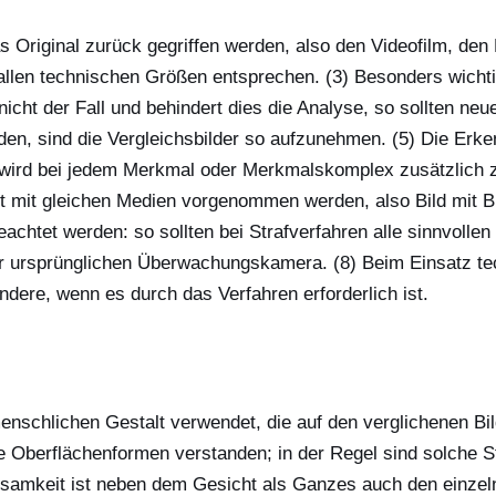
as Original zurück gegriffen werden, also den Videofilm, den 
n allen technischen Größen entsprechen. (3) Besonders wichti
icht der Fall und behindert dies die Analyse, so sollten neue
n, sind die Vergleichsbilder so aufzunehmen. (5) Die Erk
 wird bei jedem Merkmal oder Merkmalskomplex zusätzlich zu
st mit gleichen Medien vorgenommen werden, also Bild mit Bi
eachtet werden: so sollten bei Strafverfahren alle sinnvoll
r ursprünglichen Überwachungskamera. (8) Beim Einsatz tech
dere, wenn es durch das Verfahren erforderlich ist.
enschlichen Gestalt verwendet, die auf den verglichenen Bi
e Oberflächenformen verstanden; in der Regel sind solche S
rksamkeit ist neben dem Gesicht als Ganzes auch den einze