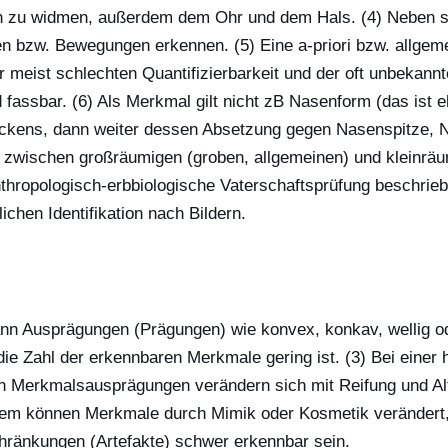
n zu widmen, außerdem dem Ohr und dem Hals. (4) Neben 
gen bzw. Bewegungen erkennen. (5) Eine a-priori bzw. allge
er meist schlechten Quantifizierbarkeit und der oft unbekann
assbar. (6) Als Merkmal gilt nicht zB Nasenform (das ist 
rückens, dann weiter dessen Absetzung gegen Nasenspitze, 
g zwischen großräumigen (groben, allgemeinen) und kleinräu
nthropologisch-erbbiologische Vaterschaftsprüfung beschrieb
ichen Identifikation nach Bildern.
n Ausprägungen (Prägungen) wie konvex, konkav, wellig ode
die Zahl der erkennbaren Merkmale gering ist. (3) Bei einer
en Merkmalsausprägungen verändern sich mit Reifung und Alte
rdem können Merkmale durch Mimik oder Kosmetik veränder
hränkungen (Artefakte) schwer erkennbar sein.