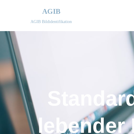
AGIB
Zum
AGIB Bildidentifikation
Inhalt
springen
Standards
lebender 