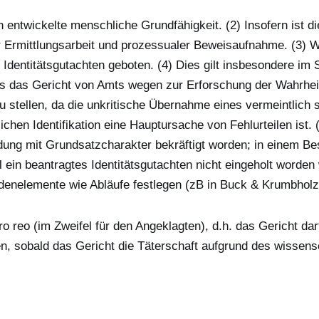
 entwickelte menschliche Grundfähigkeit. (2) Insofern ist di
er Ermittlungsarbeit und prozessualer Beweisaufnahme. (3) We
es Identitätsgutachten geboten. (4) Dies gilt insbesondere im
ass das Gericht von Amts wegen zur Erforschung der Wahrheit 
 stellen, da die unkritische Übernahme eines vermeintlich
ichen Identifikation eine Hauptursache von Fehlurteilen ist.
dung mit Grundsatzcharakter bekräftigt worden; in einem B
 ein beantragtes Identitätsgutachten nicht eingeholt worden
denelemente wie Abläufe festlegen (zB in Buck & Krumbholz 
ro reo (im Zweifel für den Angeklagten), d.h. das Gericht dar
en, sobald das Gericht die Täterschaft aufgrund des wissens