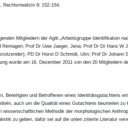
32, Rechtsmedizin 9: 152-154.
enden Mitgliedern der Agib „Arbeitsgruppe Identifikation nac
 Remagen; Prof Dr Uwe Jaeger, Jena; Prof Dr Dr Hans W J
rsitzender); PD Dr Horst D Schmidt, Ulm; Prof Dr Johann Sz
ssung wurde am 16. Dezember 2011 von den 20 Mitgliedern d
rn, Beteiligten und Betroffenen eines Identitätsgutachtens 
itteln, auch um die Qualität eines Gutachtens beurteilen zu k
wissenschaftlichen Methodik der morphologischen Anthropol
stik zu geben, dafür sei auf die unten zitierte Literatur ver