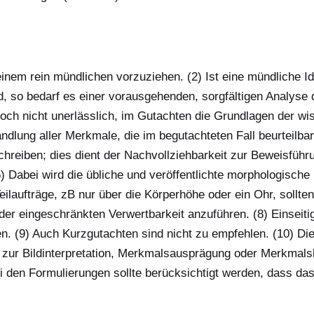
einem rein mündlichen vorzuziehen. (2) Ist eine mündliche Id
d, so bedarf es einer vorausgehenden, sorgfältigen Analyse d
och nicht unerlässlich, im Gutachten die Grundlagen der wiss
ndlung aller Merkmale, die im begutachteten Fall beurteilbar
hreiben; dies dient der Nachvollziehbarkeit zur Beweisführu
(6) Dabei wird die übliche und veröffentlichte morphologisc
 Teilaufträge, zB nur über die Körperhöhe oder ein Ohr, sollt
der eingeschränkten Verwertbarkeit anzuführen. (8) Einseiti
 (9) Auch Kurzgutachten sind nicht zu empfehlen. (10) Die Ei
zur Bildinterpretation, Merkmalsausprägung oder Merkmalsh
i den Formulierungen sollte berücksichtigt werden, dass d